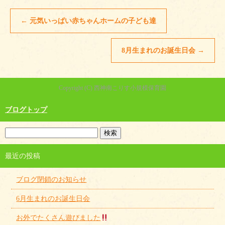
←
元気いっぱい赤ちゃんホームの子ども達
8月生まれのお誕生日会
→
Copyright (C) 西神南こりす小規模保育園
ブログトップ
最近の投稿
ブログ閉鎖のお知らせ
6月生まれのお誕生日会
お外でたくさん遊びました